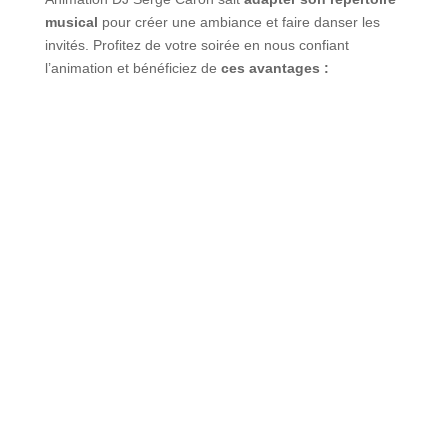
musical
pour créer une ambiance et faire danser les
invités. Profitez de votre soirée en nous confiant
l’animation et bénéficiez de
ces avantages :
Prix compétitifs
; nous vous offrons les prix les plus
bas possible pour que vous puissiez dépenser dans
tous les autres éléments pour une soirée réussie.
Service professionnel ;
faire la fête c’est du sérieux
avec Animation Disco Mobiles Serge Caron, nous
possédons un matériel de première qualité et offrons
un service professionnel.
Qualité du service ;
nous pensons qu’un événement
réussi réside dans les détails et dans une animation
intelligente.
34 ans d’expérience ;
les fêtes mémorables n’ont plus
aucun secret pour nous grâce à notre vaste
expérience.