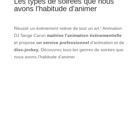
Les types de soirées que nous
avons l’habitude d’animer
Réussir un événement relève de tout un art !
Animation
DJ Serge Caron
maitrise l’animation événementielle
et propose
un service professionnel
d’animation et de
disc-jockey.
Découvrez tous les genres de soirées que
nous avons l’habitude d’animer :
N
Les conventions
N
Les bals de finissants
N
Les soirées thématiques
N
Les fêtes de bureau