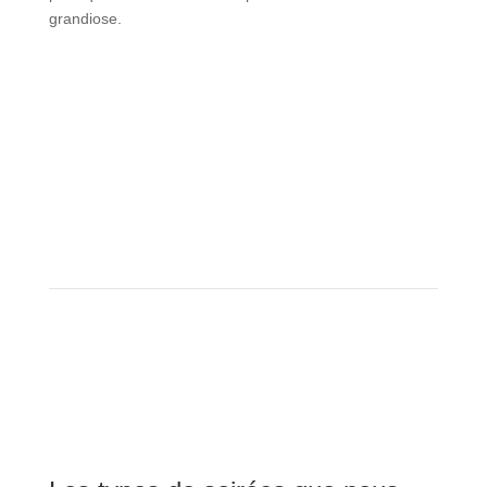
grandiose.
Service de célébration de mariage
Service de célébration de mariage