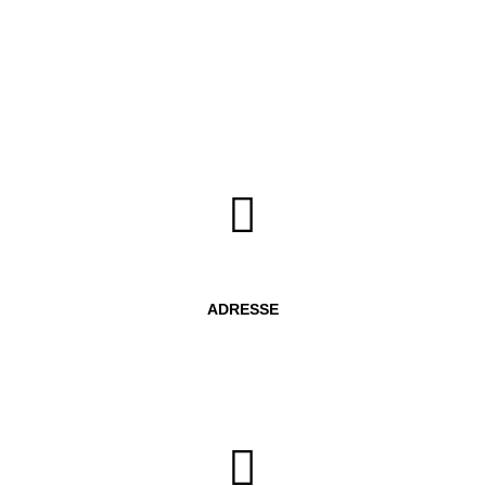
Toute la semaine sur rendez-vous

ADRESSE
Salaberry de Valleyfield sur la rue Dion
QC, canada
