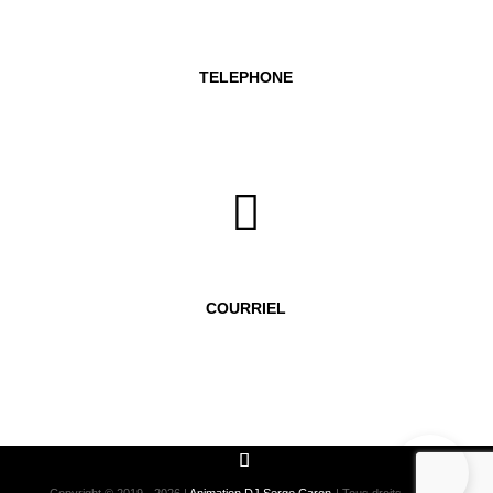
TELEPHONE
450 601-7373

COURRIEL
infosergecaron@gmail.com