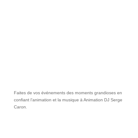
De la musique pour tous les goûts ;
avec notre
répertoire, vous entendrez toujours vos invités
s’exclamer « c’est ma chanson ! »
Une animation personnalisée ;
parce que chaque
soirée est unique.
Previous
Next
1
2
3
4
5
6
Faites de vos événements des moments grandioses en
confiant l’animation et la musique à
Animation DJ Serge
Caron.